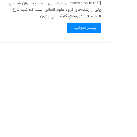
[maxbutton id=”1″] روان‌شناسي مجموعه روان شناسي
يكي از رشته‌هاي گروه علوم انساني است، كه كليه فارغ
التحصيلان دوره‌هاي كارشناسـي بـدون…
بیشتر بخوانید »