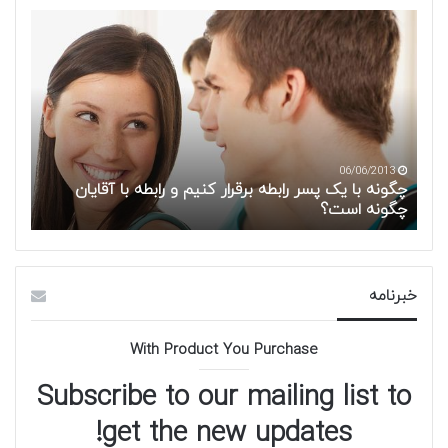
چگونه
با
یک
پسر
رابطه
برقرار
کنیم
و
06/06/2013
رابطه
چگونه با یک پسر رابطه برقرار کنیم و رابطه با آقایان
با
چگونه است؟
آقایان
چگونه
است؟
خبرنامه
With Product You Purchase
Subscribe to our mailing list to
get the new updates!