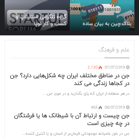
به
استارتاپ
فرشتگان
تلگرام
بیان
و
در
ساده
کسب
گروه تلگرامی استارتاپ و
چه
و
بلاک چین به بیان ساده
کسب و کار نوپا
چیزی
کار
است
نوپا
علم و فرهنگ
2,130
07/07/2019
جن در مناطق مختلف ایران چه شکل‌هایی دارد؟ جن
در کجاها زندگی می کند
در هر منطقه از ایران که پای بگذارید و در مورد جن…
463
06/07/2019
جن چیست و ارتباط آن با شیطانک ها یا فرشتگان
در چه چیزی است
جن در باور عامیانه، موجوداتی فرمان‌بر از انسان و یا کنترل کننده…