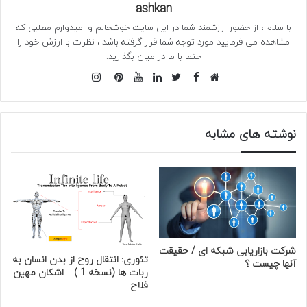
ashkan
با سلام ، از حضور ارزشمند شما در این سایت خوشحالم و امیدوارم مطلبی که
مشاهده می فرمایید مورد توجه شما قرار گرفته باشد ، نظرات با ارزش خود را
حتما با ما در میان بگذارید.
فیس
اینستاگرام
وبسایت
بوک
توییتر
لینکدین
یوتیوب
‫پین‌ترست
نوشته های مشابه
شرکت بازاریابی شبکه ای / حقیقت
تئوری: انتقال روح از بدن انسان به
آنها چیست ؟
ربات ها (نسخه 1 ) – اشکان مهین
فلاح