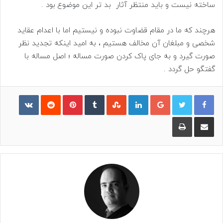
ساخته نیست و باید منتظر آثار بد تر این موضوع بود .
هرچند که ما در مقام قضاوت نبوده و نیستیم اما با اعدام عقاید
شخصی و مبلغان آن مخالف هستیم ، به امید اینکه تجدید نظر
صورت گیرد و به جای پاک کردن صورت مساله ؛ اصل مساله با
گفتگو حل گردد .
گوگل پلاس
لینکدین
‫تامبلر
‫StumbleUpon
‫پین‌ترست
‫رددیت
ontakte
اشتراک گذاری از طریق ایمیل
چاپ