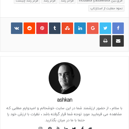
فرق بین accelerator و incubator
مراکز رشد
مرکز رشد
مرکز رشد چیست
نحوه حمایت از استارتاپ
گوگل پلاس
لینکدین
‫تامبلر
‫StumbleUpon
‫پین‌ترست
‫رددیت
ontakte
اشتراک گذاری از طریق ایمیل
چاپ
ashkan
با سلام ، از حضور ارزشمند شما در این سایت خوشحالم و امیدوارم مطلبی که
مشاهده می فرمایید مورد توجه شما قرار گرفته باشد ، نظرات با ارزش خود را
حتما با ما در میان بگذارید.