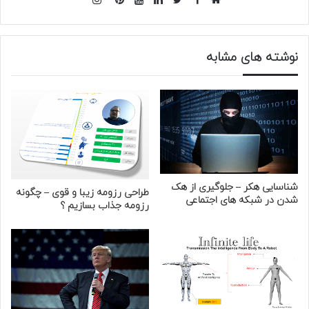
فیس
اینستاگرام
وبسایت
بوک
توییتر
لینکدین
یوتیوب
‫پین‌ترست
نوشته های مشابه
شناسایی هکر – جلوگیری از هک
طراحی رزومه زیبا و قوی – چگونه
شدن در شبکه های اجتماعی
رزومه جذاب بسازیم ؟