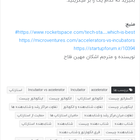
بگیرید که کدام یک را بر میگزینید.
منبع:
https://www.rocketspace.com/tech-sta…which-is-best#
https://microventures.com/accelerators-vs-incubators
https://startupforum.ir/10394
نویسنده و مترجم اشکان مهین فلاح
برچسب ها
accelerator
Incubator
Incubator vs accelerator
استارتاپ
اکسلراتور چیست
انکوباتور استارتاپ
انکوباتور چیست
اینکوباتور چیست
اینکوبیتر چیست
تفاوت شتابدهنده و انکوباتور
تفاوت مراکز رشد و شتابدهنده ها
تفاوت میان مرکز رشد و شتابدهنده
حامیان استارتاپ ها
حمایت از استارتاپ
شتاب دهنده
شتاب دهنده چیست
شتابدهنده
شتابدهنده استارتاپ
شتابدهنده چیست
فرق انکوبارتور و شتاب دهنده