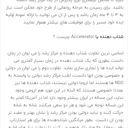
کنید تا شانس بیشتری برای پذیرش در یک مرکز رشد داشته
باشید. برای رسیدن به مرحله رونمایی از طرح خود ممکن است نیاز
به ۳ تا ۴ ماه زمان باشد و پس از ان می توانید با ارائه نمونه اولیه
ایده خود مسیر را برای موفیقت های بیشتر هموار نمایید.
شتاب دهنده یا
Accelerator چیست ؟
اساسی ترین تفاوت شتاب دهنده و مرکز رشد را می توان در زمان
دانست بطوری که یک شتاب دهنده در زمان بسیار کمتری می
تواند ایده ها را تجاری سازی نماید. تفاوت دوم را می توان در دولتی
و خصوصی بودن انها دانست، اغلب مراکز رشد دولتی یا وابسته به
NGO ها هستند اما لزوما دولتی نیستند، شتاب دهنده ها نیز
عمدتا خصوصی هستند که البته در این مورد هم لزومی وجود
ندارد، این مساله در ایران بیشتر وجود دارد اما در آمریکا کمتر به
این مساله توجه می شود و هر دو سعی میکنند شانه به شانه
حرکت کنند و نباید دولتی بودن مرکز رشد را نشان بهتر و مفید تر
بودن ان دانست. بطور میانگین شتابدهنده ها برای هر استارتاپ
رقمی معادل ۲۰ هزار دلار فراهم می کنند تا بتوانند نیاز های اولیه