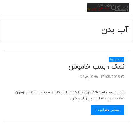
منو
آب بدن
دانستنی ها
نمک ، بمب خاموش
93
0
17/05/2015
از واژه بمب استفاده کردم چرا که محلول کلراید سدیم با nacl یا همون
نمک حاوی مقدار بسیار زیادی کلر…
بیشتر بخوانید »