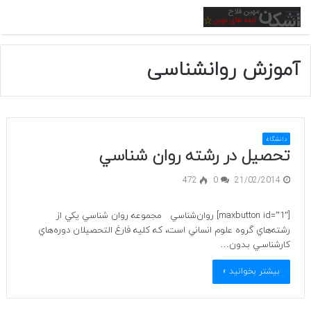
منو
آموزش روانشناسی
دانشگاه
تحصیل در رشته روان شناسي
472
0
21/02/2014
[maxbutton id=”1″] روان‌شناسي مجموعه روان شناسي يكي از
رشته‌هاي گروه علوم انساني است، كه كليه فارغ التحصيلان دوره‌هاي
كارشناسـي بـدون…
بیشتر بخوانید »