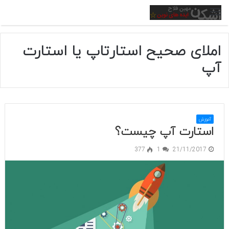
منو
املای صحیح استارتاپ یا استارت
آپ
آموزش
استارت آپ چیست؟
377
1
21/11/2017