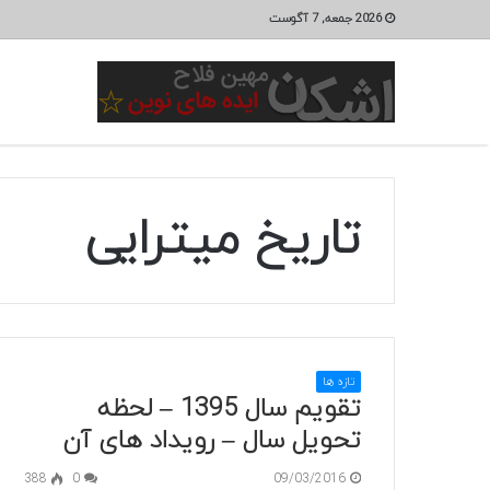
2026 جمعه, 7 آگوست
تاریخ میترایی
تازه ها
تقویم سال 1395 – لحظه
تحویل سال – رویداد های آن
388
0
09/03/2016