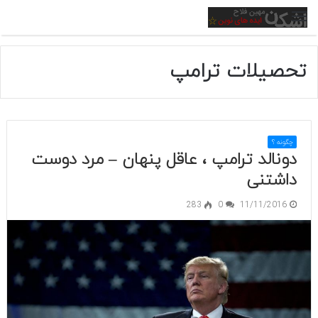
منو
تحصیلات ترامپ
چگونه ؟
دونالد ترامپ ، عاقل پنهان – مرد دوست
داشتنی
283
0
11/11/2016