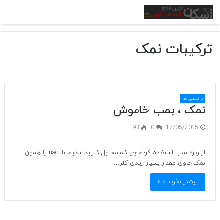
منو
ترکیبات نمک
دانستنی ها
نمک ، بمب خاموش
93
0
17/05/2015
از واژه بمب استفاده کردم چرا که محلول کلراید سدیم با nacl یا همون
نمک حاوی مقدار بسیار زیادی کلر…
بیشتر بخوانید »