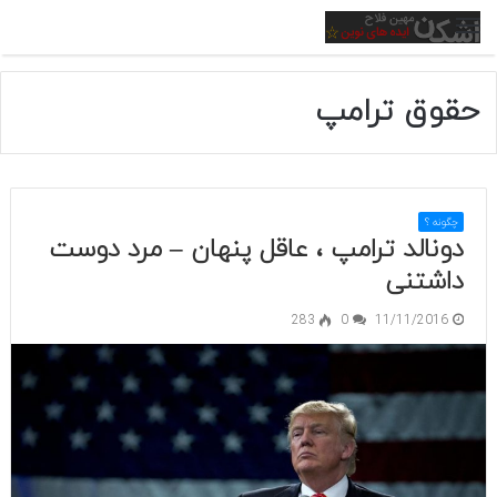
منو
حقوق ترامپ
چگونه ؟
دونالد ترامپ ، عاقل پنهان – مرد دوست
داشتنی
283
0
11/11/2016