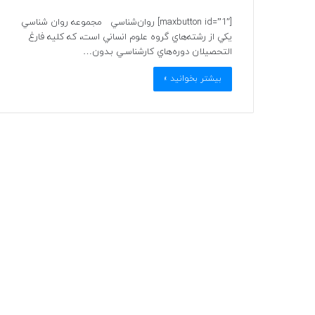
[maxbutton id=”1″] روان‌شناسي مجموعه روان شناسي
يكي از رشته‌هاي گروه علوم انساني است، كه كليه فارغ
التحصيلان دوره‌هاي كارشناسـي بـدون…
بیشتر بخوانید »