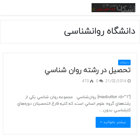
منو
دانشگاه روانشناسی
دانشگاه
تحصیل در رشته روان شناسي
470
0
21/02/2014
[maxbutton id=”1″] روان‌شناسي مجموعه روان شناسي يكي از
رشته‌هاي گروه علوم انساني است، كه كليه فارغ التحصيلان دوره‌هاي
كارشناسـي بـدون…
بیشتر بخوانید »