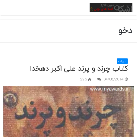
منو
دخو
ادبیات
کتاب چرند و پرند علی اکبر دهخدا
226
1
04/08/2014