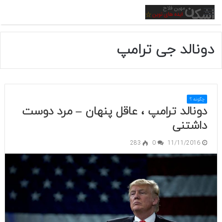
منو
دونالد جی ترامپ
چگونه ؟
دونالد ترامپ ، عاقل پنهان – مرد دوست
داشتنی
283
0
11/11/2016