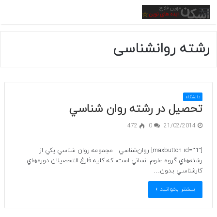
منو
رشته روانشناسی
دانشگاه
تحصیل در رشته روان شناسي
472
0
21/02/2014
[maxbutton id=”1″] روان‌شناسي مجموعه روان شناسي يكي از
رشته‌هاي گروه علوم انساني است، كه كليه فارغ التحصيلان دوره‌هاي
كارشناسـي بـدون…
بیشتر بخوانید »