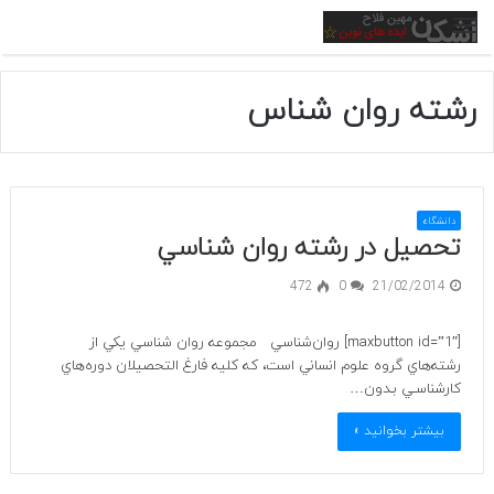
منو
رشته روان شناس
دانشگاه
تحصیل در رشته روان شناسي
472
0
21/02/2014
[maxbutton id=”1″] روان‌شناسي مجموعه روان شناسي يكي از
رشته‌هاي گروه علوم انساني است، كه كليه فارغ التحصيلان دوره‌هاي
كارشناسـي بـدون…
بیشتر بخوانید »