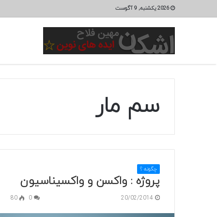
2026 یکشنبه, 9 آگوست
سم مار
چگونه ؟
پروژه : واکسن و واکسیناسیون
80
0
20/02/2014