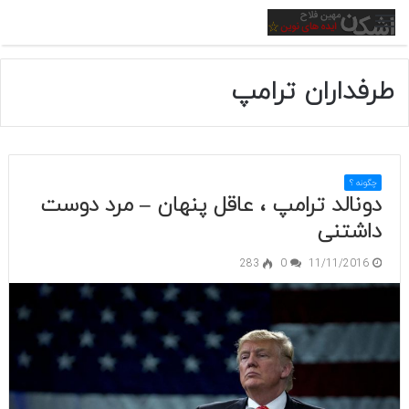
منو
طرفداران ترامپ
چگونه ؟
دونالد ترامپ ، عاقل پنهان – مرد دوست
داشتنی
283
0
11/11/2016