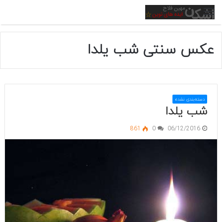
منو
عکس سنتی شب یلدا
دسته‌بندی نشده
شب یلدا
861
0
06/12/2016