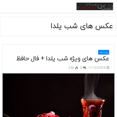
منو
عکس های شب یلدا
رویدادها
عکس های ویژه شب یلدا + فال حافظ
262
0
11/12/2016