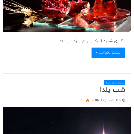
گالری شماره 1 عکس های ویژه شب یلدا :
بیشتر بخوانید »
دسته‌بندی نشده
شب یلدا
861
0
06/12/2016