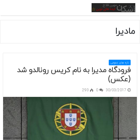
منو
مادیرا
تازه های عمومی
فرودگاه مدیرا به نام کریس رونالدو شد
(عکس)
293
0
30/03/2017