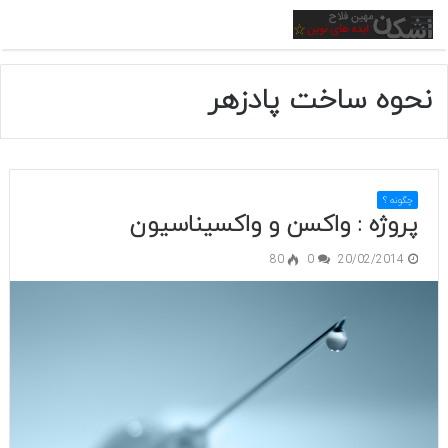
منو
نحوه ساخت پادزهر
چگونه ؟
پروژه : واکسن و واکسیناسیون
80
0
20/02/2014