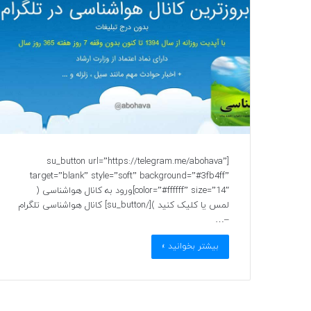
[su_button url=”https://telegram.me/abohava”
target=”blank” style=”soft” background=”#3fb4ff”
color=”#ffffff” size=”14″]ورود به کانال هواشناسی (
لمس یا کلیک کنید )[/su_button] کانال هواشناسی تلگرام
–…
بیشتر بخوانید »