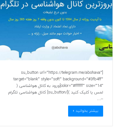
[su_button url=”https://telegram.me/abohava”
target=”blank” style=”soft” background=”#3fb4ff”
color=”#ffffff” size=”14″]ورود به کانال هواشناسی (
لمس یا کلیک کنید )[/su_button] کانال هواشناسی تلگرام
–…
بیشتر بخوانید »