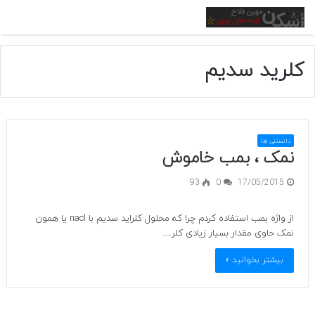
منو
کلرید سدیم
دانستنی ها
نمک ، بمب خاموش
93
0
17/05/2015
از واژه بمب استفاده کردم چرا که محلول کلراید سدیم با nacl یا همون
نمک حاوی مقدار بسیار زیادی کلر…
بیشتر بخوانید »