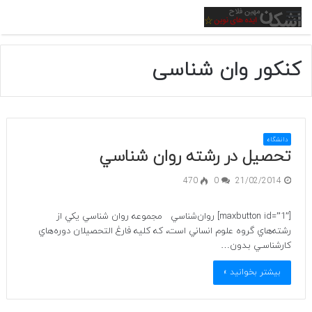
منو
کنکور وان شناسی
دانشگاه
تحصیل در رشته روان شناسي
470
0
21/02/2014
[maxbutton id=”1″] روان‌شناسي مجموعه روان شناسي يكي از
رشته‌هاي گروه علوم انساني است، كه كليه فارغ التحصيلان دوره‌هاي
كارشناسـي بـدون…
بیشتر بخوانید »