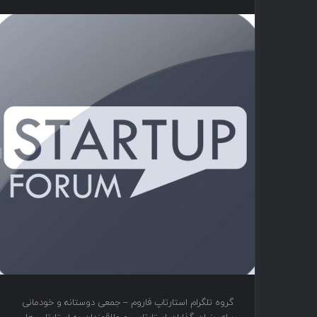
گروه تلگرام استارتاپ فاروم – جمعی دوستانه و خودمانی