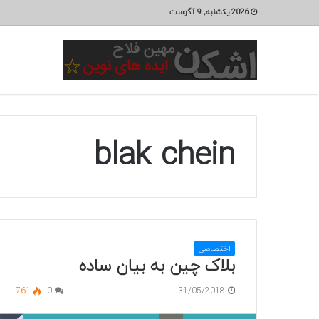
2026 یکشنبه, 9 آگوست
blak chein
اختصاصی
بلاک چین به بیان ساده
761
0
31/05/2018