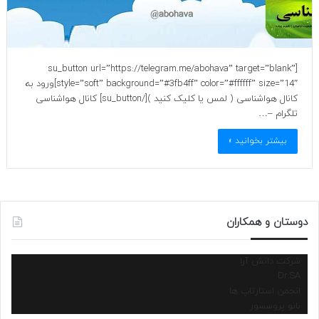
[su_button url=”https://telegram.me/abohava” target=”blank”
style=”soft” background=”#3fb4ff” color=”#ffffff” size=”14″]ورود به
کانال هواشناسی ( لمس یا کلیک کنید )[/su_button] کانال هواشناسی
تلگرام –…
بیشتر بخوانید »
دوستان و همکاران
شرکت دانش آرا
Dr.SA
انجمن استارتاپ ها
نانو پروسسور