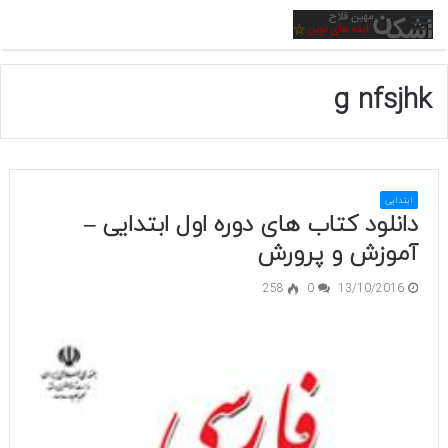
منو
g nfsjhk
ابتدایی
دانلود کتاب های دوره اول ابتدایی –
آموزش و پرورش
258
0
13/10/2016