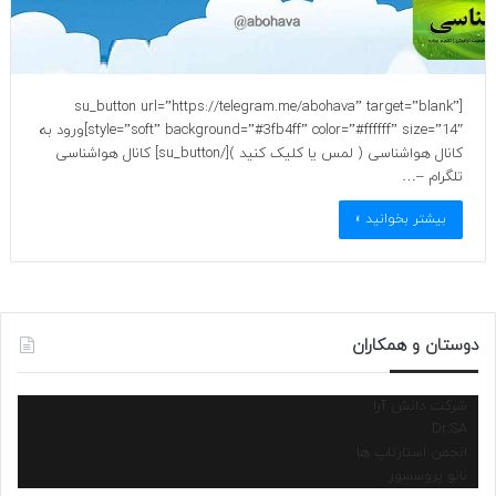
[su_button url=”https://telegram.me/abohava” target=”blank”
style=”soft” background=”#3fb4ff” color=”#ffffff” size=”14″]ورود به
کانال هواشناسی ( لمس یا کلیک کنید )[/su_button] کانال هواشناسی
تلگرام –…
بیشتر بخوانید »
دوستان و همکاران
شرکت دانش آرا
Dr.SA
انجمن استارتاپ ها
نانو پروسسور