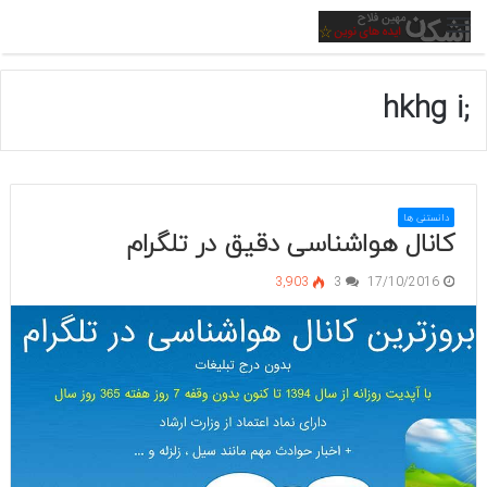
منو
;hkhg i
دانستنی ها
کانال هواشناسی دقیق در تلگرام
3,903
3
17/10/2016