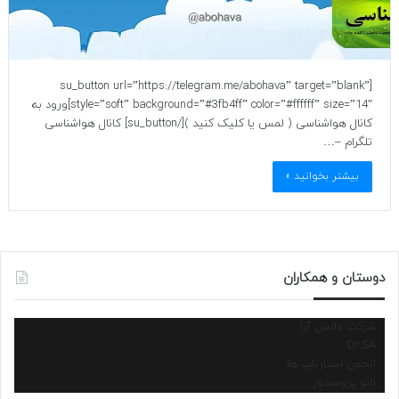
[su_button url=”https://telegram.me/abohava” target=”blank”
style=”soft” background=”#3fb4ff” color=”#ffffff” size=”14″]ورود به
کانال هواشناسی ( لمس یا کلیک کنید )[/su_button] کانال هواشناسی
تلگرام –…
بیشتر بخوانید »
دوستان و همکاران
شرکت دانش آرا
Dr.SA
انجمن استارتاپ ها
نانو پروسسور