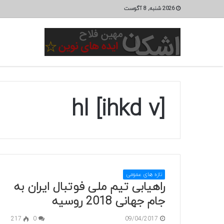
2026 شنبه, 8 آگوست
[hl [ihkd v
تازه های عمومی
راهیابی تیم ملی فوتبال ایران به
جام جهانی 2018 روسیه
217
0
09/04/2017