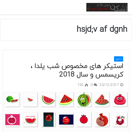
منو
hsjd;v af dgnh
دانلود
استیکر های مخصوص شب یلدا ،
کریسمس و سال 2018
192
0
20/12/2017