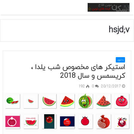
منو
hsjd;v
دانلود
استیکر های مخصوص شب یلدا ،
کریسمس و سال 2018
192
0
20/12/2017