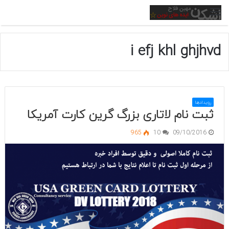
منو
i efj khl ghjhvd
رویدادها
ثبت نام لاتاری بزرگ گرین کارت آمریکا
965
10
09/10/2016