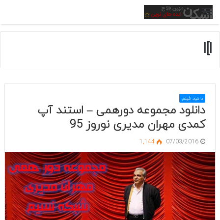
منو
l[l
دانلود فیلم
دانلود مجموعه دورهمی – استند آپ
کمدی مهران مدیری نوروز 95
1,144
07/03/2016