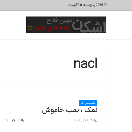
2026 پنج‌شنبه, 6 آگوست
nacl
دانستنی ها
نمک ، بمب خاموش
93
0
17/05/2015