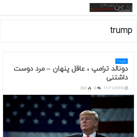
منو
trump
چگونه ؟
دونالد ترامپ ، عاقل پنهان – مرد دوست
داشتنی
283
0
11/11/2016