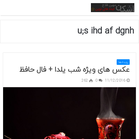
منو
u;s ihd af dgnh
رویدادها
عکس های ویژه شب یلدا + فال حافظ
262
0
11/12/2016