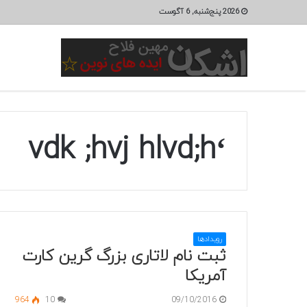
2026 پنج‌شنبه, 6 آگوست
‘vdk ;hvj hlvd;h
رویدادها
ثبت نام لاتاری بزرگ گرین کارت
آمریکا
964
10
09/10/2016