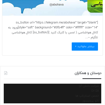
[su_button url=”https://telegram.me/abohava” target=”blank”
style=”soft” background=”#3fb4ff” color=”#ffffff” size=”14″]ورود به
کانال هواشناسی ( لمس یا کلیک کنید )[/su_button] کانال هواشناسی
تلگرام –…
بیشتر بخوانید »
دوستان و همکاران
شرکت دانش آرا
Dr.SA
انجمن استارتاپ ها
نانو پروسسور