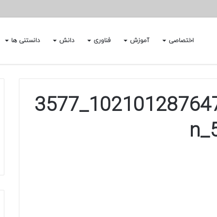
اختصاصی
آموزش
فناوری
دانش
دانستنی ها
15349631_10210128764749343_3577