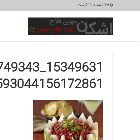
2026 شنبه, 8 آگوست
593044156172861_n