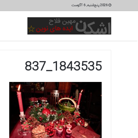
2026 پنج‌شنبه, 6 آگوست
1843535_837