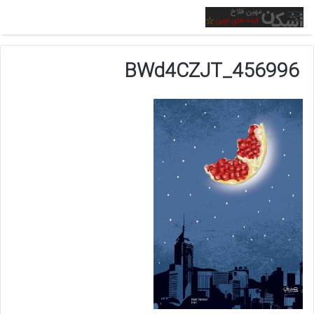
منو
456996_BWd4CZJT