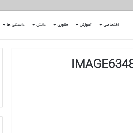
اختصاصی
آموزش
فناوری
دانش
دانستنی ها
IMAGE634