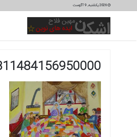
2026 یکشنبه, 9 آگوست
811484156950000