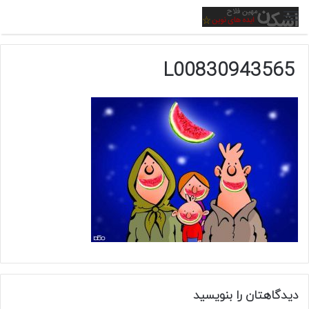
منو
L00830943565
دیدگاهتان را بنویسید