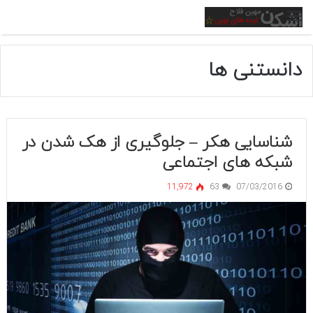
منو
دانستنی ها
شناسایی هکر – جلوگیری از هک شدن در
شبکه های اجتماعی
11,972
63
07/03/2016