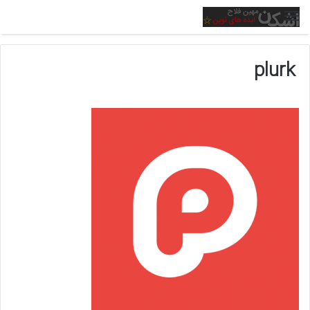
منو
plurk